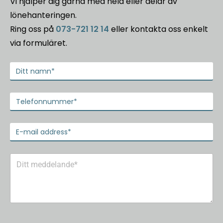
Vi hjälper dig gärna med hela eller delar av
lönehanteringen.
Ring oss på
073-721 12 14
eller kontakta oss enkelt
via formuläret.