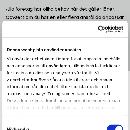
Alla företag har olika behov när det gäller löner.
Oavsett om du har en eller flera anställda anpassar
vi lönehanteringen efter ditt företag och dina
rutiner. Vi arbetar med tydlig struktur och löpande
uppföljning, vilket ger dig bättre kontroll och
överblick över företagets personalkostnader.
Denna webbplats använder cookies
Vi använder enhetsidentifierare för att anpassa innehållet
och annonserna till användarna, tillhandahålla funktioner
för sociala medier och analysera vår trafik. Vi
vidarebefordrar även sådana identifierare och annan
information från din enhet till de sociala medier och
Arbetsgivardeklaration
annons- och analysföretag som vi samarbetar med.
Dessa kan i sin tur kombinera informationen med annan
och rapportering
information som du har tillhandahållit eller som de har
samlat in när du har använt deras tjänster.
I samband med löneutbetalningar ska
Samtyckesval
arbetsgivardeklaration lämnas in till Skatteverket
Nödvändig