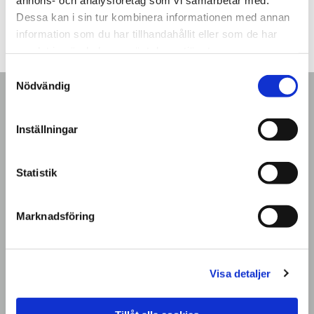
Dessa kan i sin tur kombinera informationen med annan
information som du har tillhandahållit eller som de har
samlat in när du har använt deras tjänster.
Samtyckesval
Nödvändig
Inställningar
Statistik
Budget som
anpassas efter ditt
Marknadsföring
företag
Visa detaljer