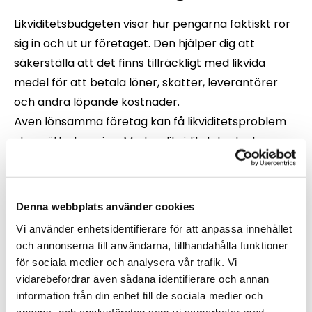
Likviditetsbudgeten visar hur pengarna faktiskt rör
sig in och ut ur företaget. Den hjälper dig att
säkerställa att det finns tillräckligt med likvida
medel för att betala löner, skatter, leverantörer
och andra löpande kostnader.
Även lönsamma företag kan få likviditetsproblem
utan rätt planering. Med en likviditetsbudget
minskar risken för oväntade betalningssvårigheter
och ger dig trygghet i vardagen.
Denna webbplats använder cookies
Vi använder enhetsidentifierare för att anpassa innehållet
och annonserna till användarna, tillhandahålla funktioner
för sociala medier och analysera vår trafik. Vi
vidarebefordrar även sådana identifierare och annan
information från din enhet till de sociala medier och
annons- och analysföretag som vi samarbetar med.