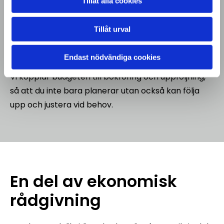
Tillåt alla cookies
Hos
WinRex Konsult AB
utgår vi alltid från ditt
företags förutsättningar, mål och bransch.
Tillåt urval
Budgetarbetet sker i nära dialog med dig och
anpassas efter hur din verksamhet fungerar i
Endast nödvändiga cookies
praktiken.
Vi kopplar budgeten till bokföring och uppföljning,
så att du inte bara planerar utan också kan följa
upp och justera vid behov.
En del av ekonomisk
rådgivning